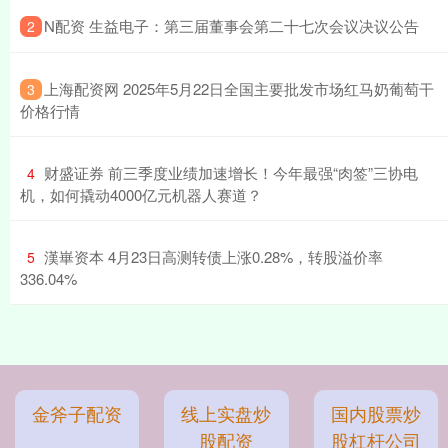
​N配资 生益电子：第三届董事会第二十七次会议决议公告
2
​上海配资网 2025年5月22日全国主要批发市场红马奶葡萄干
3
价格行情
​财盛证券 前三季度业绩加速增长！今年最强“肉签”三协电
4
机，如何撬动4000亿元机器人赛道？
​漢崋资本 4月23日高测转债上涨0.28%，转股溢价率
5
336.04%
金斧子配资
线上实盘炒
国内股票炒
股配资
股杠杆公司