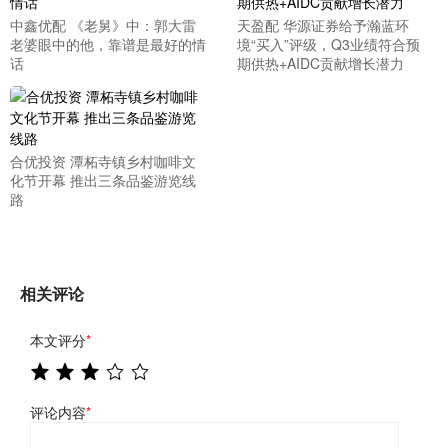
中鑫优配 《老舅》中：郭大雷
天盈配 华源证券给予瀚蓝环
老婆眼中的他，靠谱是最好的情
境“买入”评级，Q3业绩符合预
话
期供热+AIDC贡献增长潜力
合优投资 潭柘寺镇乡村咖啡文
化节开幕 推出三条品鉴游览线
路
相关评论
本文评分
*
评论内容
*