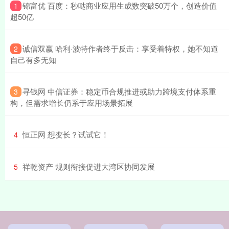
​锦富优 百度：秒哒商业应用生成数突破50万个，创造价值
1
超50亿
​诚信双赢 哈利·波特作者终于反击：享受着特权，她不知道
2
自己有多无知
​寻钱网 中信证券：稳定币合规推进或助力跨境支付体系重
3
构，但需求增长仍系于应用场景拓展
​恒正网 想变长？试试它！
4
​祥乾资产 规则衔接促进大湾区协同发展
5