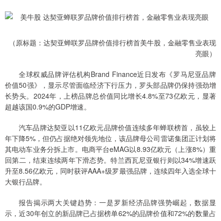
（原标题：达契亚蝉联罗品牌价值排行榜首美牛股，金融零售业表现
亮眼）
全球权威品牌评估机构Brand Finance近日发布《罗马尼亚品牌
价值50强》，显示尽管面临经济下行压力，罗头部品牌仍保持强劲增
长势头。2024年，上榜品牌总价值同比增长4.8%至73亿欧元，显著
超越该国0.9%的GDP增速。
汽车品牌达契亚以11亿欧元品牌价值连续多年蝉联榜首，虽较上
年下降5%，但仍占据绝对领先地位，该品牌母公司雷诺集团正计划将
其电动车业务分拆上市。电商平台eMAG以8.93亿欧元（上涨8%）重
回第二，结束连续两年下滑态势。特兰西瓦尼亚银行则以34%增速跃
升至8.56亿欧元，同时获评AAA+级罗最强品牌，连续四年入选全球十
大银行品牌。
报告揭示两大关键趋势：一是罗新经济品牌强势崛起，数据显
示，近30年创立的新品牌已占据榜单62%的品牌价值和72%的数量占