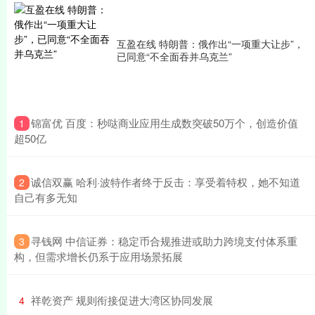
互盈在线 特朗普：俄作出“一项重大让步”，
已同意“不全面吞并乌克兰”
​锦富优 百度：秒哒商业应用生成数突破50万个，创造价值
1
超50亿
​诚信双赢 哈利·波特作者终于反击：享受着特权，她不知道
2
自己有多无知
​寻钱网 中信证券：稳定币合规推进或助力跨境支付体系重
3
构，但需求增长仍系于应用场景拓展
​祥乾资产 规则衔接促进大湾区协同发展
4