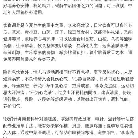
好地养心安神、补足精力，缓解午后困倦乏力的问题，对上班族、中
老年人群都格外适用。
饮食调养是立夏养生的重中之重。李永亮建议，日常饮食可以多吃冬
瓜、薏米、赤小豆、山药、莲子、绿豆等食材，既能清热祛湿，又能
健脾养胃，兼顾养心与护脾；可以适量食用番茄、山楂、乌梅等酸味
食物，生津解暑。饮食整体要以清淡、易消化为主，远离油腻厚味、
辛辣刺激、生冷寒凉的食物，减少脾胃负担，筑牢脾胃后天之本，避
免暑湿困脾带来的各类不适。
除作息饮食外，情志与运动调摄同样不容忽视。夏季暑热扰心，人易
烦躁易怒，不良情绪又会耗伤心气。“心静自然凉，日常可通过听轻音
乐、静坐冥想、养花种草平复心绪，戒躁戒怒。”李永亮提醒，运动切
忌大汗淋漓，“汗为心之液”，过度出汗易耗伤阴液，建议清晨、傍晚
进行散步、慢跑、八段锦等舒缓运动，以微微出汗为宜，调和气血、
养护阳气。
“我们针灸康复科针对腰腿痛、寒湿痛疗效显著，电针、温针等针法搭
配专业推拿手法，能有效缓解颈椎、肩膀、腰膝疼痛；夏季寒湿易侵
入人体，通过中蒙医调理，可帮助市民祛除寒湿、养护阳气。”李永亮