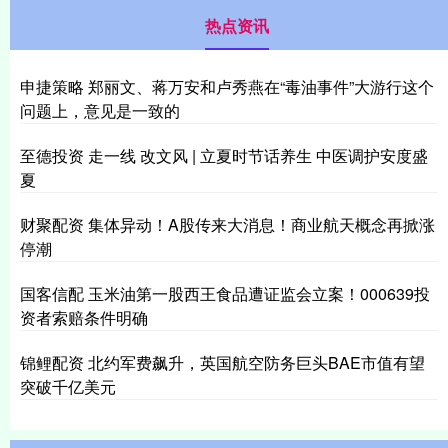
热点资讯
申捷策略 郑丽文、蒋万安和卢秀燕在“毒油事件”大游行这个
问题上，意见是一致的
至德投资 走一线 改文风 | 立夏时节话养生 中医调护安度盛
夏
财聚配资 集体异动！A股传来大消息！商业航天概念再掀涨
停潮
国客信配 玉米油第一股西王食品遭证监会立案！000639投
资者索赔条件明确
锦鲤配资 北约军费飙升，英国航空防务巨头BAE市值有望
突破千亿美元