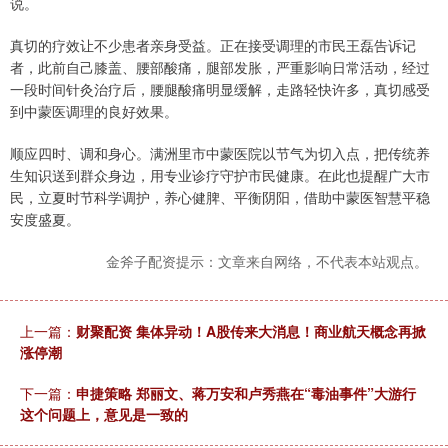
说。
真切的疗效让不少患者亲身受益。正在接受调理的市民王磊告诉记
者，此前自己膝盖、腰部酸痛，腿部发胀，严重影响日常活动，经过
一段时间针灸治疗后，腰腿酸痛明显缓解，走路轻快许多，真切感受
到中蒙医调理的良好效果。
顺应四时、调和身心。满洲里市中蒙医院以节气为切入点，把传统养
生知识送到群众身边，用专业诊疗守护市民健康。在此也提醒广大市
民，立夏时节科学调护，养心健脾、平衡阴阳，借助中蒙医智慧平稳
安度盛夏。
金斧子配资提示：文章来自网络，不代表本站观点。
上一篇：
财聚配资 集体异动！A股传来大消息！商业航天概念再掀
涨停潮
下一篇：
申捷策略 郑丽文、蒋万安和卢秀燕在“毒油事件”大游行
这个问题上，意见是一致的