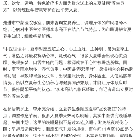
居、饮食、运动、特色诊疗多方面为群众送上的立夏健康“养生良
方”，以传统医学智慧守护百姓平安入夏。
走进市中蒙医院诊室，前来咨询立夏养生、调理身体的市民络绎不
绝。心病科中医主治医师李永亮正在结合节气特点，为市民讲解立夏
养生知识，细致答疑解惑。
“中医理论中，夏季对应五脏之心，心主血脉、主神明，暑为夏季主
气，暑热之邪最易扰动心神、耗伤心气，很多人夏季会出现心慌烦
躁、失眠多梦、口舌生疮的问题，根源就在于心神被暑热所扰。同
时，夏季雨水增多、湿气偏重，中医讲‘湿邪困牌’，暑湿相合会损伤脾
胃功能，导致脾胃运化失常，出现腹胀厌食、身体困重、人便黏腻等
情况，所以立夏养生必须养心与健脾同步兼顾，才能让身体顺应时
节、保持阴阳平衡的状态。”李永亮结合临床经验，向记者道出立夏时
节的养生关键。
在起居调护上，李永亮介绍，立夏养生要顺应夏季"昼长夜短"的特
点，调整作息节奏。很多人夏季天热可以晚睡，其实中医讲究晚睡早
起、午间小憩，这里的晚睡是指不超过23点入睡，避免熬夜耗伤心
阴；早起后适度活动，顺应阳气升发的规律。而午间11点至13点是心
经当令的时段，这个时候小憩15到30分钟，不需要深度睡眠，就能很