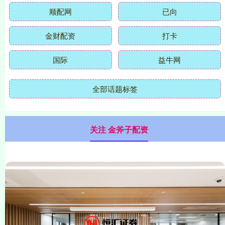
顺配网
已向
金财配资
打卡
国际
益牛网
全部话题标签
关注 金斧子配资