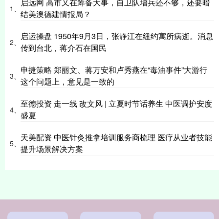
启远网 高市又在筹备大事，自卫队增兵还不够，还要暗
1、
结美澳德建情报局？
启运操盘 1950年9月3日，张静江在纽约寓所病逝。消息
2、
传到台北，蒋介石在国民
申捷策略 郑丽文、蒋万安和卢秀燕在“毒油事件”大游行
3、
这个问题上，意见是一致的
至德投资 走一线 改文风 | 立夏时节话养生 中医调护安度
4、
盛夏
天美配资 中医针灸推拿培训服务商梳理 医疗从业者技能
5、
提升场景解决方案