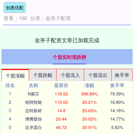
血管精彩内容 快来“医生站网页版”瞧一瞧....
创惠优配
查看：
166
分类：
金斧子配资
金斧子配资文章已加载完成
个股实时涨跌榜
个股跌幅
个股流入
个股流出
换手率
个股涨幅
排名
名称
最新价
涨幅
换手率
1
N展芯
116.52
396.89%
79.39%
2
锐翔智能
110.02
20.21%
16.80%
3
志特新材
14.8
20.03%
14.18%
4
博腾股份
20.44
20.02%
14.77%
5
近岸蛋白
46.72
20.01%
5.62%